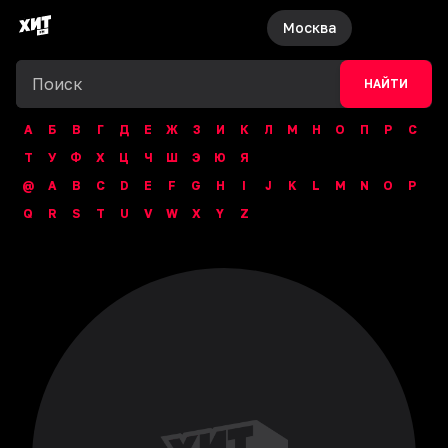
Москва
НАЙТИ
А
Б
В
Г
Д
Е
Ж
З
И
К
Л
М
Н
О
П
Р
С
Т
У
Ф
Х
Ц
Ч
Ш
Э
Ю
Я
@
A
B
C
D
E
F
G
H
I
J
K
L
M
N
O
P
Q
R
S
T
U
V
W
X
Y
Z