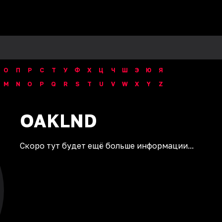
О
П
Р
С
Т
У
Ф
Х
Ц
Ч
Ш
Э
Ю
Я
M
N
O
P
Q
R
S
T
U
V
W
X
Y
Z
OAKLND
Скоро тут будет ещё больше информации...