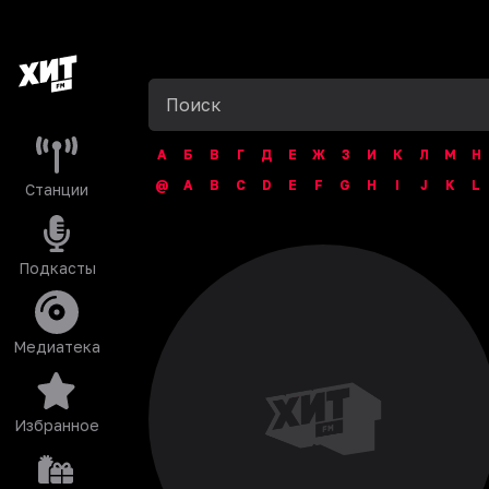
А
Б
В
Г
Д
Е
Ж
З
И
К
Л
М
Н
@
A
B
C
D
E
F
G
H
I
J
K
L
Станции
Подкасты
Медиатека
Избранное