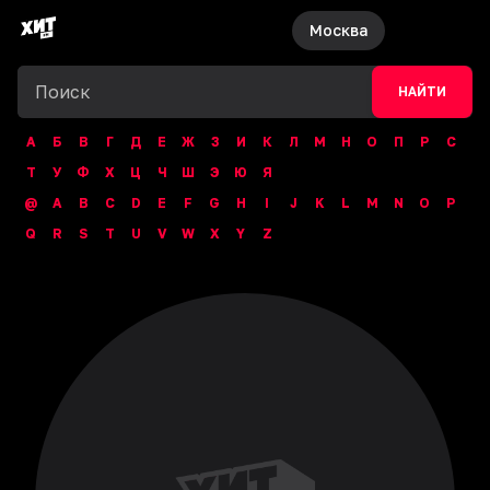
Москва
НАЙТИ
А
Б
В
Г
Д
Е
Ж
З
И
К
Л
М
Н
О
П
Р
С
Т
У
Ф
Х
Ц
Ч
Ш
Э
Ю
Я
@
A
B
C
D
E
F
G
H
I
J
K
L
M
N
O
P
Q
R
S
T
U
V
W
X
Y
Z