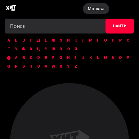
Москва
НАЙТИ
А
Б
В
Г
Д
Е
Ж
З
И
К
Л
М
Н
О
П
Р
С
Т
У
Ф
Х
Ц
Ч
Ш
Э
Ю
Я
@
A
B
C
D
E
F
G
H
I
J
K
L
M
N
O
P
Q
R
S
T
U
V
W
X
Y
Z