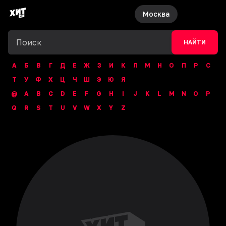
Москва
НАЙТИ
А
Б
В
Г
Д
Е
Ж
З
И
К
Л
М
Н
О
П
Р
С
Т
У
Ф
Х
Ц
Ч
Ш
Э
Ю
Я
@
A
B
C
D
E
F
G
H
I
J
K
L
M
N
O
P
Q
R
S
T
U
V
W
X
Y
Z