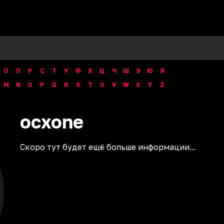
О
П
Р
С
Т
У
Ф
Х
Ц
Ч
Ш
Э
Ю
Я
M
N
O
P
Q
R
S
T
U
V
W
X
Y
Z
ocxone
Скоро тут будет ещё больше информации...