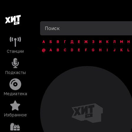
А
Б
В
Г
Д
Е
Ж
З
И
К
Л
М
Н
@
A
B
C
D
E
F
G
H
I
J
K
L
Станции
Подкасты
Медиатека
Избранное