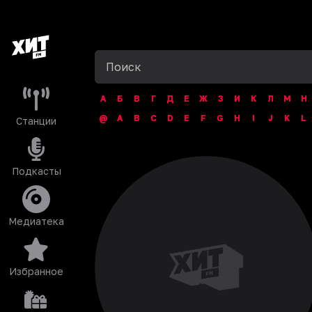
А
Б
В
Г
Д
Е
Ж
З
И
К
Л
М
Н
@
A
B
C
D
E
F
G
H
I
J
K
L
Станции
Подкасты
Медиатека
Избранное