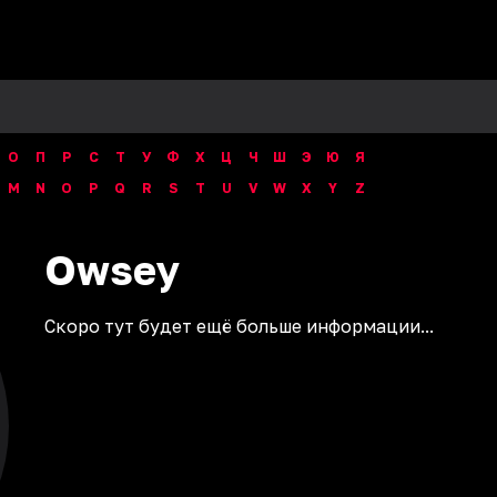
О
П
Р
С
Т
У
Ф
Х
Ц
Ч
Ш
Э
Ю
Я
M
N
O
P
Q
R
S
T
U
V
W
X
Y
Z
Owsey
Скоро тут будет ещё больше информации...