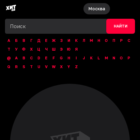
Москва
НАЙТИ
А
Б
В
Г
Д
Е
Ж
З
И
К
Л
М
Н
О
П
Р
С
Т
У
Ф
Х
Ц
Ч
Ш
Э
Ю
Я
@
A
B
C
D
E
F
G
H
I
J
K
L
M
N
O
P
Q
R
S
T
U
V
W
X
Y
Z