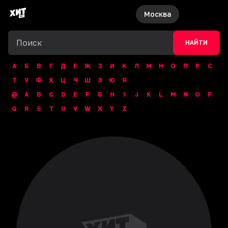
Москва
НАЙТИ
А
Б
В
Г
Д
Е
Ж
З
И
К
Л
М
Н
О
П
Р
С
Т
У
Ф
Х
Ц
Ч
Ш
Э
Ю
Я
@
A
B
C
D
E
F
G
H
I
J
K
L
M
N
O
P
Q
R
S
T
U
V
W
X
Y
Z