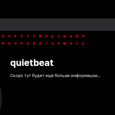
О
П
Р
С
Т
У
Ф
Х
Ц
Ч
Ш
Э
Ю
Я
M
N
O
P
Q
R
S
T
U
V
W
X
Y
Z
quietbeat
Скоро тут будет ещё больше информации...