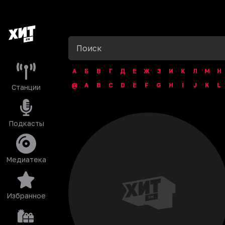
А
Б
В
Г
Д
Е
Ж
З
И
К
Л
М
Н
@
A
B
C
D
E
F
G
H
I
J
K
L
Станции
Подкасты
Медиатека
Избранное