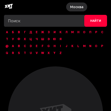
Москва
НАЙТИ
А
Б
В
Г
Д
Е
Ж
З
И
К
Л
М
Н
О
П
Р
С
Т
У
Ф
Х
Ц
Ч
Ш
Э
Ю
Я
@
A
B
C
D
E
F
G
H
I
J
K
L
M
N
O
P
Q
R
S
T
U
V
W
X
Y
Z