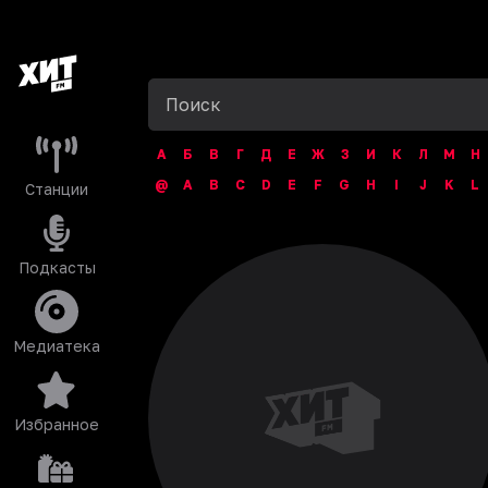
А
Б
В
Г
Д
Е
Ж
З
И
К
Л
М
Н
@
A
B
C
D
E
F
G
H
I
J
K
L
Станции
Подкасты
Медиатека
Избранное