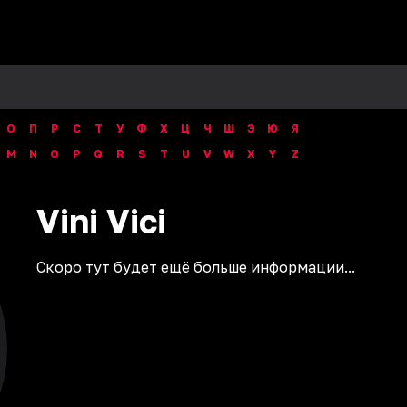
О
П
Р
С
Т
У
Ф
Х
Ц
Ч
Ш
Э
Ю
Я
M
N
O
P
Q
R
S
T
U
V
W
X
Y
Z
Vini
Vici
Скоро тут будет ещё больше информации...