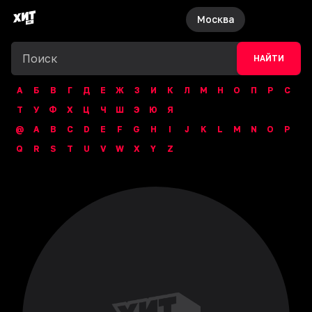
Москва
НАЙТИ
А
Б
В
Г
Д
Е
Ж
З
И
К
Л
М
Н
О
П
Р
С
Т
У
Ф
Х
Ц
Ч
Ш
Э
Ю
Я
@
A
B
C
D
E
F
G
H
I
J
K
L
M
N
O
P
Q
R
S
T
U
V
W
X
Y
Z