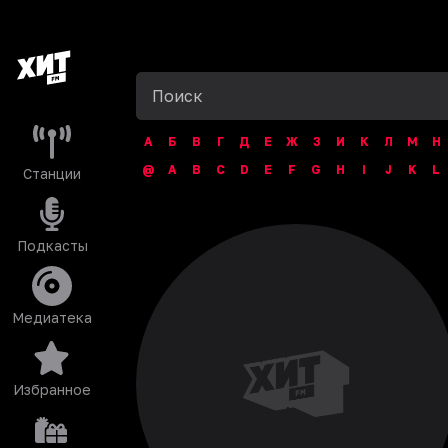
А
Б
В
Г
Д
Е
Ж
З
И
К
Л
М
Н
@
A
B
C
D
E
F
G
H
I
J
K
L
Станции
Подкасты
Медиатека
Избранное