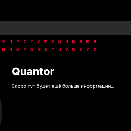
О
П
Р
С
Т
У
Ф
Х
Ц
Ч
Ш
Э
Ю
Я
M
N
O
P
Q
R
S
T
U
V
W
X
Y
Z
Quantor
Скоро тут будет ещё больше информации...