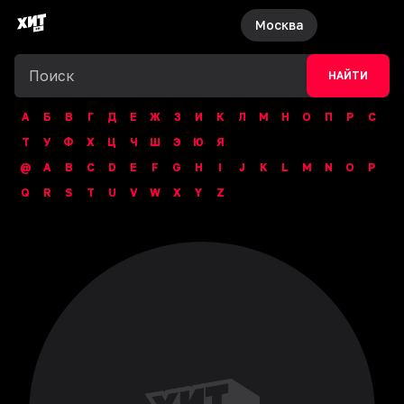
Москва
НАЙТИ
А
Б
В
Г
Д
Е
Ж
З
И
К
Л
М
Н
О
П
Р
С
Т
У
Ф
Х
Ц
Ч
Ш
Э
Ю
Я
@
A
B
C
D
E
F
G
H
I
J
K
L
M
N
O
P
Q
R
S
T
U
V
W
X
Y
Z