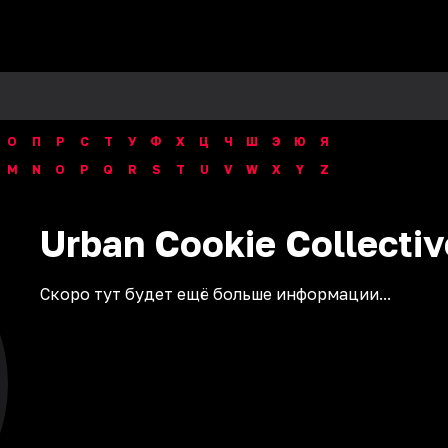
О
П
Р
С
Т
У
Ф
Х
Ц
Ч
Ш
Э
Ю
Я
M
N
O
P
Q
R
S
T
U
V
W
X
Y
Z
Urban Cookie Collectiv
Скоро тут будет ещё больше информации...