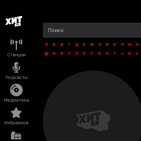
А
Б
В
Г
Д
Е
Ж
З
И
К
Л
М
Н
@
A
B
C
D
E
F
G
H
I
J
K
L
Станции
Подкасты
Медиатека
Избранное