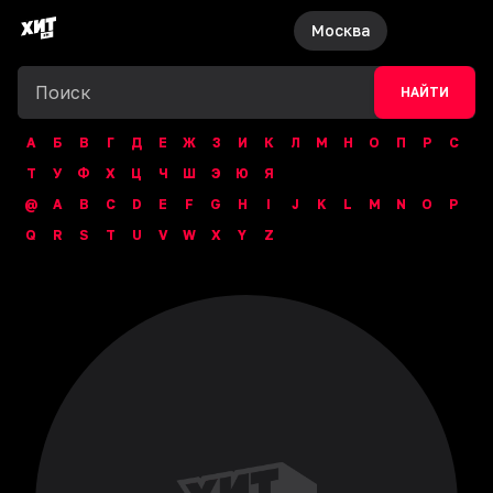
Москва
НАЙТИ
А
Б
В
Г
Д
Е
Ж
З
И
К
Л
М
Н
О
П
Р
С
Т
У
Ф
Х
Ц
Ч
Ш
Э
Ю
Я
@
A
B
C
D
E
F
G
H
I
J
K
L
M
N
O
P
Q
R
S
T
U
V
W
X
Y
Z