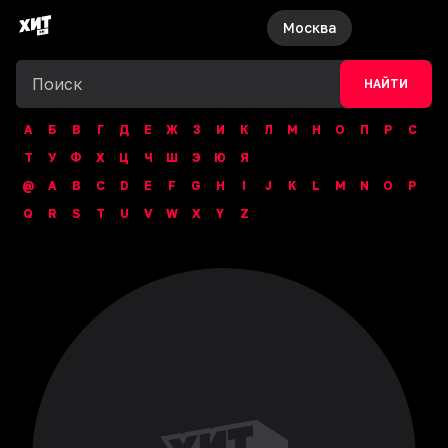
Москва
НАЙТИ
А
Б
В
Г
Д
Е
Ж
З
И
К
Л
М
Н
О
П
Р
С
Т
У
Ф
Х
Ц
Ч
Ш
Э
Ю
Я
@
A
B
C
D
E
F
G
H
I
J
K
L
M
N
O
P
Q
R
S
T
U
V
W
X
Y
Z