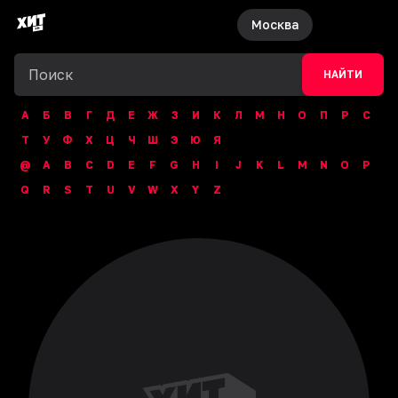
Москва
НАЙТИ
А
Б
В
Г
Д
Е
Ж
З
И
К
Л
М
Н
О
П
Р
С
Т
У
Ф
Х
Ц
Ч
Ш
Э
Ю
Я
@
A
B
C
D
E
F
G
H
I
J
K
L
M
N
O
P
Q
R
S
T
U
V
W
X
Y
Z