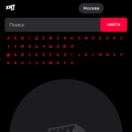
Москва
НАЙТИ
А
Б
В
Г
Д
Е
Ж
З
И
К
Л
М
Н
О
П
Р
С
Т
У
Ф
Х
Ц
Ч
Ш
Э
Ю
Я
@
A
B
C
D
E
F
G
H
I
J
K
L
M
N
O
P
Q
R
S
T
U
V
W
X
Y
Z