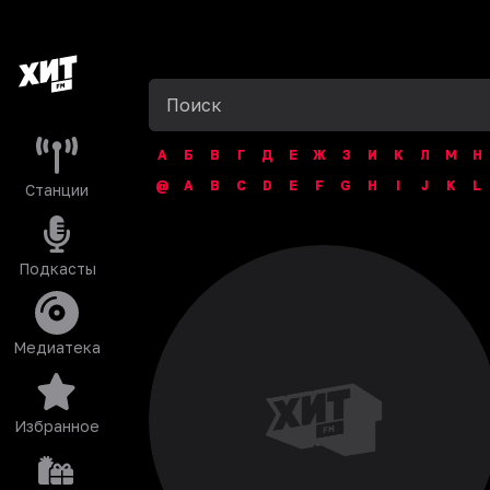
А
Б
В
Г
Д
Е
Ж
З
И
К
Л
М
Н
@
A
B
C
D
E
F
G
H
I
J
K
L
Станции
Подкасты
Медиатека
Избранное