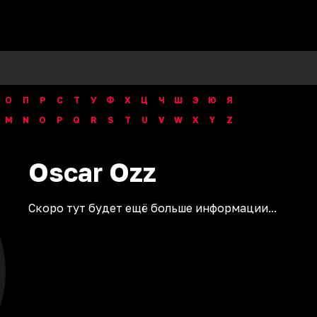
О
П
Р
С
Т
У
Ф
Х
Ц
Ч
Ш
Э
Ю
Я
M
N
O
P
Q
R
S
T
U
V
W
X
Y
Z
Oscar
Ozz
Скоро тут будет ещё больше информации...