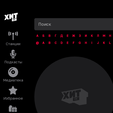
А
Б
В
Г
Д
Е
Ж
З
И
К
Л
М
Н
@
A
B
C
D
E
F
G
H
I
J
K
L
Станции
Подкасты
Медиатека
Избранное