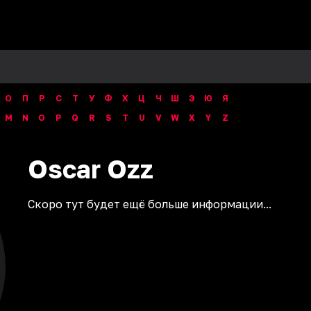
О
П
Р
С
Т
У
Ф
Х
Ц
Ч
Ш
Э
Ю
Я
M
N
O
P
Q
R
S
T
U
V
W
X
Y
Z
Oscar
Ozz
Скоро тут будет ещё больше информации...