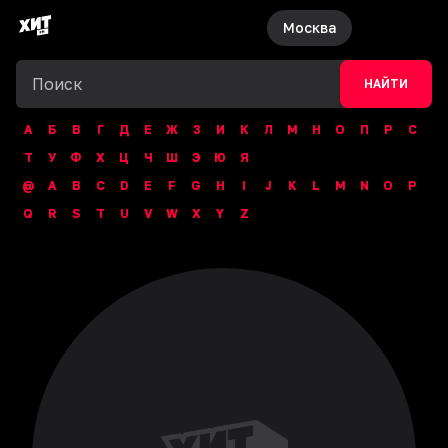
Москва
НАЙТИ
А
Б
В
Г
Д
Е
Ж
З
И
К
Л
М
Н
О
П
Р
С
Т
У
Ф
Х
Ц
Ч
Ш
Э
Ю
Я
@
A
B
C
D
E
F
G
H
I
J
K
L
M
N
O
P
Q
R
S
T
U
V
W
X
Y
Z