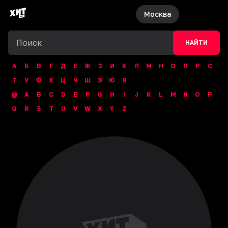
Москва
НАЙТИ
А
Б
В
Г
Д
Е
Ж
З
И
К
Л
М
Н
О
П
Р
С
Т
У
Ф
Х
Ц
Ч
Ш
Э
Ю
Я
@
A
B
C
D
E
F
G
H
I
J
K
L
M
N
O
P
Q
R
S
T
U
V
W
X
Y
Z