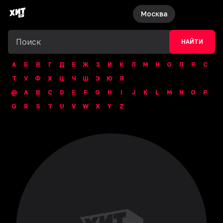
Москва
НАЙТИ
А
Б
В
Г
Д
Е
Ж
З
И
К
Л
М
Н
О
П
Р
С
Т
У
Ф
Х
Ц
Ч
Ш
Э
Ю
Я
@
A
B
C
D
E
F
G
H
I
J
K
L
M
N
O
P
Q
R
S
T
U
V
W
X
Y
Z