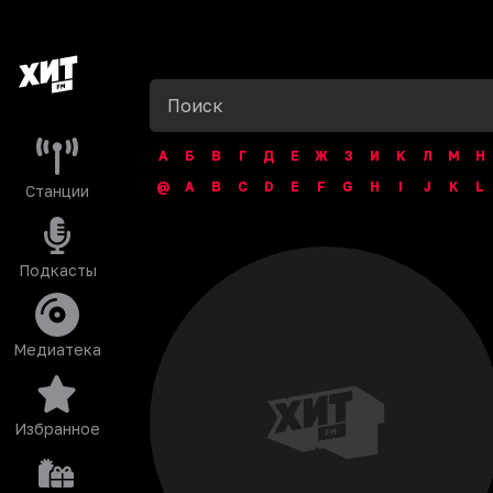
А
Б
В
Г
Д
Е
Ж
З
И
К
Л
М
Н
@
A
B
C
D
E
F
G
H
I
J
K
L
Станции
Подкасты
Медиатека
Избранное