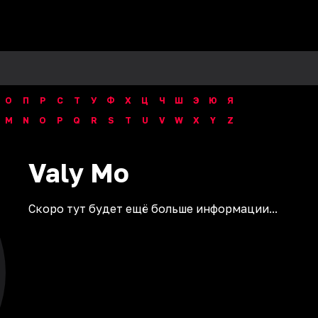
О
П
Р
С
Т
У
Ф
Х
Ц
Ч
Ш
Э
Ю
Я
M
N
O
P
Q
R
S
T
U
V
W
X
Y
Z
Valy
Mo
Скоро тут будет ещё больше информации...