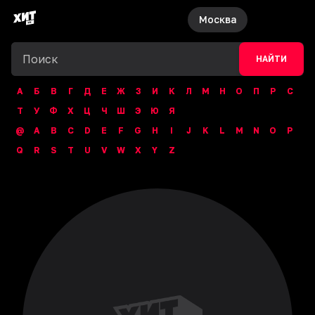
Москва
НАЙТИ
А
Б
В
Г
Д
Е
Ж
З
И
К
Л
М
Н
О
П
Р
С
Т
У
Ф
Х
Ц
Ч
Ш
Э
Ю
Я
@
A
B
C
D
E
F
G
H
I
J
K
L
M
N
O
P
Q
R
S
T
U
V
W
X
Y
Z