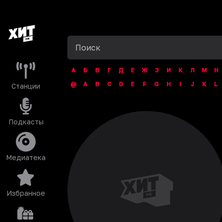
А
Б
В
Г
Д
Е
Ж
З
И
К
Л
М
Н
@
A
B
C
D
E
F
G
H
I
J
K
L
Станции
Подкасты
Медиатека
Избранное