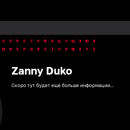
О
П
Р
С
Т
У
Ф
Х
Ц
Ч
Ш
Э
Ю
Я
M
N
O
P
Q
R
S
T
U
V
W
X
Y
Z
Zanny
Duko
Скоро тут будет ещё больше информации...