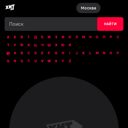
Москва
НАЙТИ
А
Б
В
Г
Д
Е
Ж
З
И
К
Л
М
Н
О
П
Р
С
Т
У
Ф
Х
Ц
Ч
Ш
Э
Ю
Я
@
A
B
C
D
E
F
G
H
I
J
K
L
M
N
O
P
Q
R
S
T
U
V
W
X
Y
Z