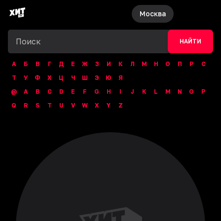
Москва
НАЙТИ
А
Б
В
Г
Д
Е
Ж
З
И
К
Л
М
Н
О
П
Р
С
Т
У
Ф
Х
Ц
Ч
Ш
Э
Ю
Я
@
A
B
C
D
E
F
G
H
I
J
K
L
M
N
O
P
Q
R
S
T
U
V
W
X
Y
Z