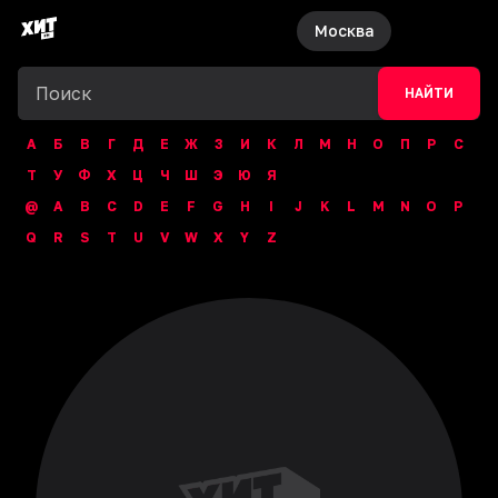
Москва
НАЙТИ
А
Б
В
Г
Д
Е
Ж
З
И
К
Л
М
Н
О
П
Р
С
Т
У
Ф
Х
Ц
Ч
Ш
Э
Ю
Я
@
A
B
C
D
E
F
G
H
I
J
K
L
M
N
O
P
Q
R
S
T
U
V
W
X
Y
Z