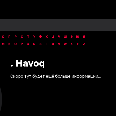
О
П
Р
С
Т
У
Ф
Х
Ц
Ч
Ш
Э
Ю
Я
M
N
O
P
Q
R
S
T
U
V
W
X
Y
Z
.
Havoq
Скоро тут будет ещё больше информации...