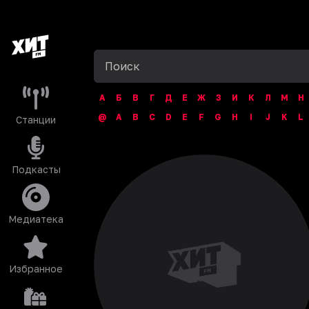
А
Б
В
Г
Д
Е
Ж
З
И
К
Л
М
Н
@
A
B
C
D
E
F
G
H
I
J
K
L
Станции
Подкасты
Медиатека
Избранное