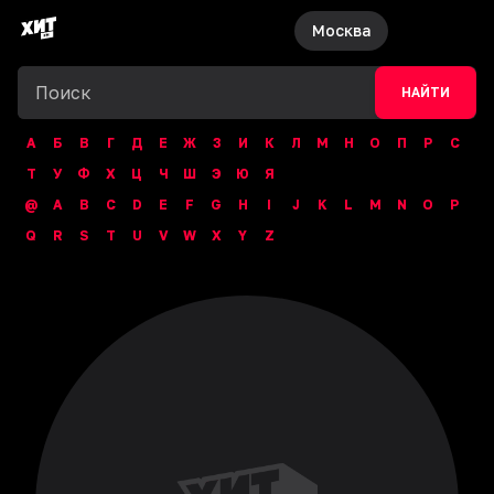
Москва
НАЙТИ
А
Б
В
Г
Д
Е
Ж
З
И
К
Л
М
Н
О
П
Р
С
Т
У
Ф
Х
Ц
Ч
Ш
Э
Ю
Я
@
A
B
C
D
E
F
G
H
I
J
K
L
M
N
O
P
Q
R
S
T
U
V
W
X
Y
Z