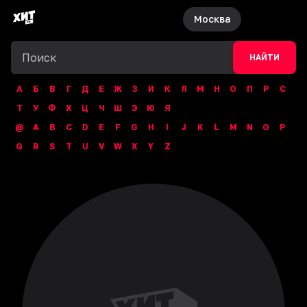
Москва
НАЙТИ
А
Б
В
Г
Д
Е
Ж
З
И
К
Л
М
Н
О
П
Р
С
Т
У
Ф
Х
Ц
Ч
Ш
Э
Ю
Я
@
A
B
C
D
E
F
G
H
I
J
K
L
M
N
O
P
Q
R
S
T
U
V
W
X
Y
Z