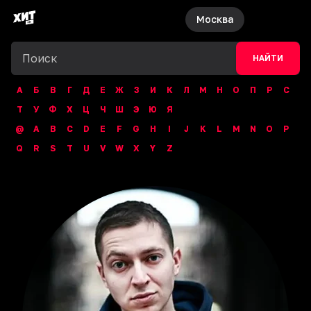
Москва
НАЙТИ
А
Б
В
Г
Д
Е
Ж
З
И
К
Л
М
Н
О
П
Р
С
Т
У
Ф
Х
Ц
Ч
Ш
Э
Ю
Я
@
A
B
C
D
E
F
G
H
I
J
K
L
M
N
O
P
Q
R
S
T
U
V
W
X
Y
Z