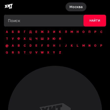
Москва
НАЙТИ
А
Б
В
Г
Д
Е
Ж
З
И
К
Л
М
Н
О
П
Р
С
Т
У
Ф
Х
Ц
Ч
Ш
Э
Ю
Я
@
A
B
C
D
E
F
G
H
I
J
K
L
M
N
O
P
Q
R
S
T
U
V
W
X
Y
Z