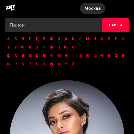
Москва
НАЙТИ
А
Б
В
Г
Д
Е
Ж
З
И
К
Л
М
Н
О
П
Р
С
Т
У
Ф
Х
Ц
Ч
Ш
Э
Ю
Я
@
A
B
C
D
E
F
G
H
I
J
K
L
M
N
O
P
Q
R
S
T
U
V
W
X
Y
Z