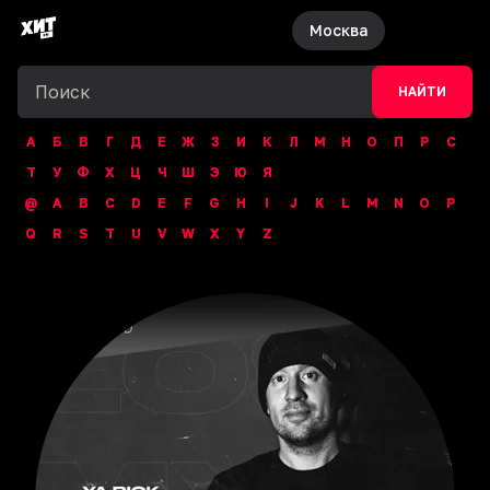
Москва
НАЙТИ
А
Б
В
Г
Д
Е
Ж
З
И
К
Л
М
Н
О
П
Р
С
Т
У
Ф
Х
Ц
Ч
Ш
Э
Ю
Я
@
A
B
C
D
E
F
G
H
I
J
K
L
M
N
O
P
Q
R
S
T
U
V
W
X
Y
Z