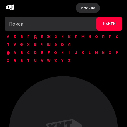
Москва
НАЙТИ
А
Б
В
Г
Д
Е
Ж
З
И
К
Л
М
Н
О
П
Р
С
Т
У
Ф
Х
Ц
Ч
Ш
Э
Ю
Я
@
A
B
C
D
E
F
G
H
I
J
K
L
M
N
O
P
Q
R
S
T
U
V
W
X
Y
Z