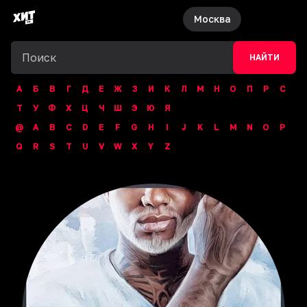
Москва
НАЙТИ
А
Б
В
Г
Д
Е
Ж
З
И
К
Л
М
Н
О
П
Р
С
Т
У
Ф
Х
Ц
Ч
Ш
Э
Ю
Я
@
A
B
C
D
E
F
G
H
I
J
K
L
M
N
O
P
Q
R
S
T
U
V
W
X
Y
Z