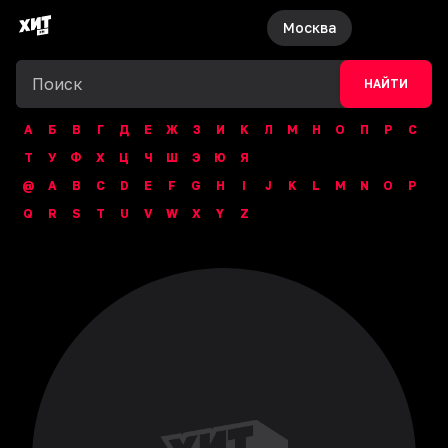
Москва
НАЙТИ
А
Б
В
Г
Д
Е
Ж
З
И
К
Л
М
Н
О
П
Р
С
Т
У
Ф
Х
Ц
Ч
Ш
Э
Ю
Я
@
A
B
C
D
E
F
G
H
I
J
K
L
M
N
O
P
Q
R
S
T
U
V
W
X
Y
Z