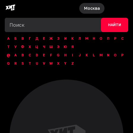
Москва
НАЙТИ
А
Б
В
Г
Д
Е
Ж
З
И
К
Л
М
Н
О
П
Р
С
Т
У
Ф
Х
Ц
Ч
Ш
Э
Ю
Я
@
A
B
C
D
E
F
G
H
I
J
K
L
M
N
O
P
Q
R
S
T
U
V
W
X
Y
Z