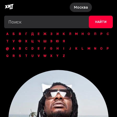
Москва
НАЙТИ
А
Б
В
Г
Д
Е
Ж
З
И
К
Л
М
Н
О
П
Р
С
Т
У
Ф
Х
Ц
Ч
Ш
Э
Ю
Я
@
A
B
C
D
E
F
G
H
I
J
K
L
M
N
O
P
Q
R
S
T
U
V
W
X
Y
Z