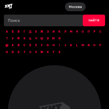
Москва
НАЙТИ
А
Б
В
Г
Д
Е
Ж
З
И
К
Л
М
Н
О
П
Р
С
Т
У
Ф
Х
Ц
Ч
Ш
Э
Ю
Я
@
A
B
C
D
E
F
G
H
I
J
K
L
M
N
O
P
Q
R
S
T
U
V
W
X
Y
Z