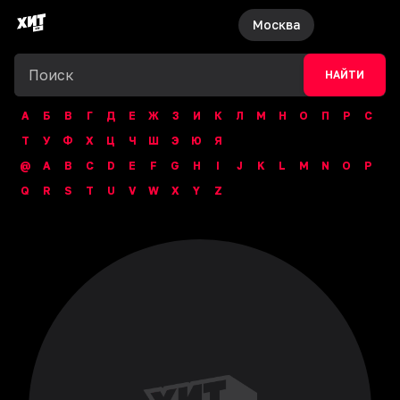
Москва
НАЙТИ
А
Б
В
Г
Д
Е
Ж
З
И
К
Л
М
Н
О
П
Р
С
Т
У
Ф
Х
Ц
Ч
Ш
Э
Ю
Я
@
A
B
C
D
E
F
G
H
I
J
K
L
M
N
O
P
Q
R
S
T
U
V
W
X
Y
Z