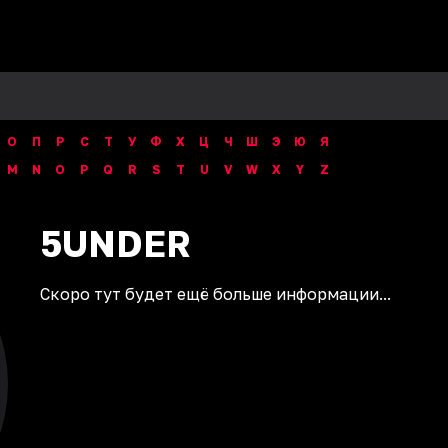
О
П
Р
С
Т
У
Ф
Х
Ц
Ч
Ш
Э
Ю
Я
M
N
O
P
Q
R
S
T
U
V
W
X
Y
Z
5UNDER
Скоро тут будет ещё больше информации...