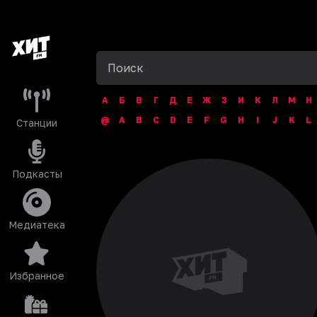
А
Б
В
Г
Д
Е
Ж
З
И
К
Л
М
Н
@
A
B
C
D
E
F
G
H
I
J
K
L
Станции
Подкасты
Медиатека
Избранное