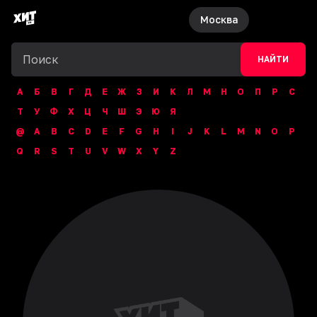
Москва
НАЙТИ
А
Б
В
Г
Д
Е
Ж
З
И
К
Л
М
Н
О
П
Р
С
Т
У
Ф
Х
Ц
Ч
Ш
Э
Ю
Я
@
A
B
C
D
E
F
G
H
I
J
K
L
M
N
O
P
Q
R
S
T
U
V
W
X
Y
Z