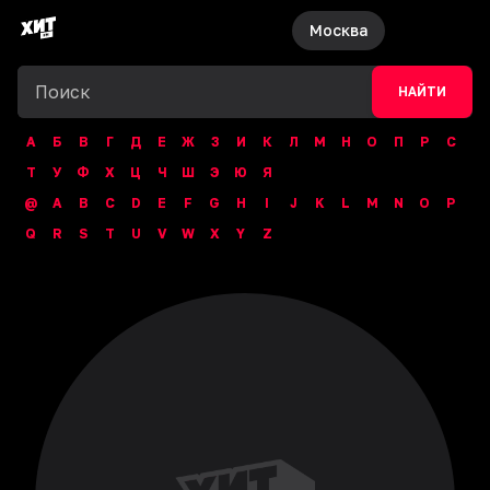
Москва
НАЙТИ
А
Б
В
Г
Д
Е
Ж
З
И
К
Л
М
Н
О
П
Р
С
Т
У
Ф
Х
Ц
Ч
Ш
Э
Ю
Я
@
A
B
C
D
E
F
G
H
I
J
K
L
M
N
O
P
Q
R
S
T
U
V
W
X
Y
Z