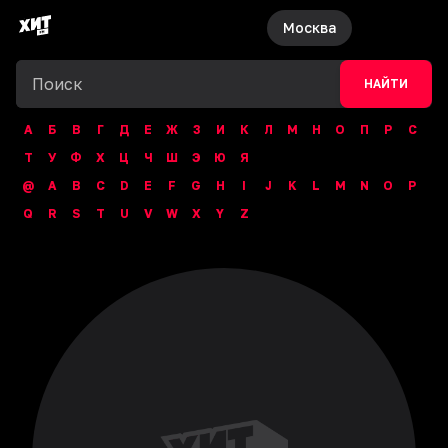
Москва
НАЙТИ
А
Б
В
Г
Д
Е
Ж
З
И
К
Л
М
Н
О
П
Р
С
Т
У
Ф
Х
Ц
Ч
Ш
Э
Ю
Я
@
A
B
C
D
E
F
G
H
I
J
K
L
M
N
O
P
Q
R
S
T
U
V
W
X
Y
Z