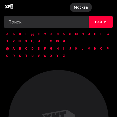
Москва
НАЙТИ
А
Б
В
Г
Д
Е
Ж
З
И
К
Л
М
Н
О
П
Р
С
Т
У
Ф
Х
Ц
Ч
Ш
Э
Ю
Я
@
A
B
C
D
E
F
G
H
I
J
K
L
M
N
O
P
Q
R
S
T
U
V
W
X
Y
Z